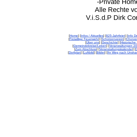
-Private Homep
Alle Rechte vorbeh
V.i.S.d.P Dirk Corp
[
Home
] [
Infos / Aktuelles
] [
825-Jahrfeier
] [
Info De
[
Freiwillige Feuerwehr
] [
Schützenverein
] [
Chorver
[
Über uns
] [
Geschichte
] [
Historische 
[
Gemeindekreise/Leben
] [
Veranstaltungen 2
[
Zum Abschluss
] [
Veranstaltungskalender
] [
D
[
Dorfplan
] [
Luftbild
] [
Bilder
] [
Ihr Weg nach Unsha