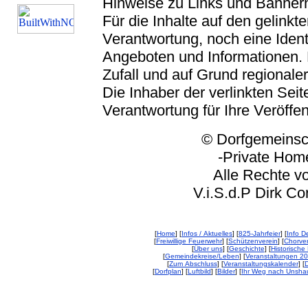
Hinweise zu Links und Banner
Für die Inhalte auf den gelink
Verantwortung, noch eine Ident
Angeboten und Informationen. 
Zufall und auf Grund regionaler
Die Inhaber der verlinkten Seite
Verantwortung für Ihre Veröffe
© Dorfgemeinschaft
-Private Homep
Alle Rechte vorbeh
V.i.S.d.P Dirk Corp
[
Home
] [
Infos / Aktuelles
] [
825-Jahrfeier
] [
Info De
[
Freiwillige Feuerwehr
] [
Schützenverein
] [
Chorver
[
Über uns
] [
Geschichte
] [
Historische 
[
Gemeindekreise/Leben
] [
Veranstaltungen 2
[
Zum Abschluss
] [
Veranstaltungskalender
] [
D
[
Dorfplan
] [
Luftbild
] [
Bilder
] [
Ihr Weg nach Unsha