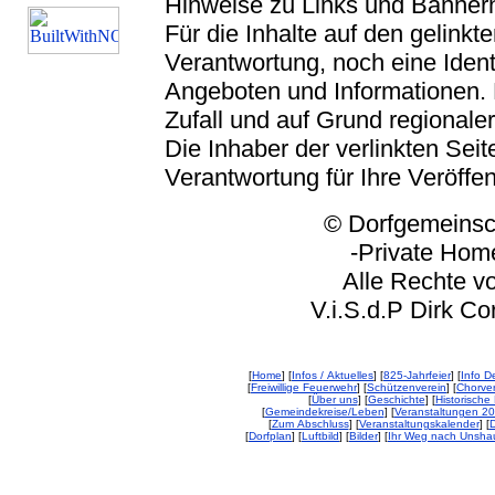
Hinweise zu Links und Banner
Für die Inhalte auf den gelink
Verantwortung, noch eine Ident
Angeboten und Informationen. 
Zufall und auf Grund regionaler
Die Inhaber der verlinkten Seite
Verantwortung für Ihre Veröffe
© Dorfgemeinschaft
-Private Homep
Alle Rechte vorbeh
V.i.S.d.P Dirk Corp
[
Home
] [
Infos / Aktuelles
] [
825-Jahrfeier
] [
Info De
[
Freiwillige Feuerwehr
] [
Schützenverein
] [
Chorver
[
Über uns
] [
Geschichte
] [
Historische 
[
Gemeindekreise/Leben
] [
Veranstaltungen 2
[
Zum Abschluss
] [
Veranstaltungskalender
] [
D
[
Dorfplan
] [
Luftbild
] [
Bilder
] [
Ihr Weg nach Unsha