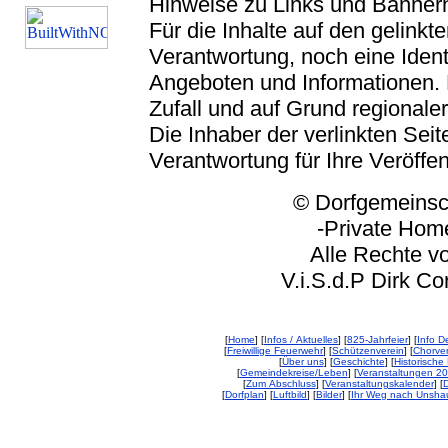
Hinweise zu Links und Banner
Für die Inhalte auf den gelink
Verantwortung, noch eine Ident
Angeboten und Informationen. 
Zufall und auf Grund regionaler
Die Inhaber der verlinkten Seite
Verantwortung für Ihre Veröffe
© Dorfgemeinschaft
-Private Homep
Alle Rechte vorbeh
V.i.S.d.P Dirk Corp
[
Home
] [
Infos / Aktuelles
] [
825-Jahrfeier
] [
Info De
[
Freiwillige Feuerwehr
] [
Schützenverein
] [
Chorver
[
Über uns
] [
Geschichte
] [
Historische 
[
Gemeindekreise/Leben
] [
Veranstaltungen 2
[
Zum Abschluss
] [
Veranstaltungskalender
] [
D
[
Dorfplan
] [
Luftbild
] [
Bilder
] [
Ihr Weg nach Unsha