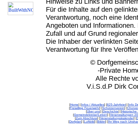
Hinweise zu Links und Banner
Für die Inhalte auf den gelink
Verantwortung, noch eine Ident
Angeboten und Informationen. 
Zufall und auf Grund regionaler
Die Inhaber der verlinkten Seite
Verantwortung für Ihre Veröffe
© Dorfgemeinschaft
-Private Homep
Alle Rechte vorbeh
V.i.S.d.P Dirk Corp
[
Home
] [
Infos / Aktuelles
] [
825-Jahrfeier
] [
Info De
[
Freiwillige Feuerwehr
] [
Schützenverein
] [
Chorver
[
Über uns
] [
Geschichte
] [
Historische 
[
Gemeindekreise/Leben
] [
Veranstaltungen 2
[
Zum Abschluss
] [
Veranstaltungskalender
] [
D
[
Dorfplan
] [
Luftbild
] [
Bilder
] [
Ihr Weg nach Unsha