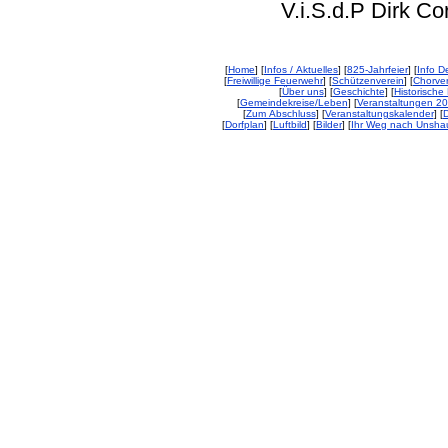
V.i.S.d.P Dirk Corp
[
Home
] [
Infos / Aktuelles
] [
825-Jahrfeier
] [
Info De
[
Freiwillige Feuerwehr
] [
Schützenverein
] [
Chorver
[
Über uns
] [
Geschichte
] [
Historische 
[
Gemeindekreise/Leben
] [
Veranstaltungen 2
[
Zum Abschluss
] [
Veranstaltungskalender
] [
D
[
Dorfplan
] [
Luftbild
] [
Bilder
] [
Ihr Weg nach Unsha