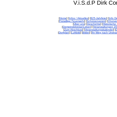
V.i.S.d.P Dirk Corp
[
Home
] [
Infos / Aktuelles
] [
825-Jahrfeier
] [
Info De
[
Freiwillige Feuerwehr
] [
Schützenverein
] [
Chorver
[
Über uns
] [
Geschichte
] [
Historische 
[
Gemeindekreise/Leben
] [
Veranstaltungen 2
[
Zum Abschluss
] [
Veranstaltungskalender
] [
D
[
Dorfplan
] [
Luftbild
] [
Bilder
] [
Ihr Weg nach Unsha