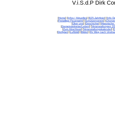
V.i.S.d.P Dirk Corp
[
Home
] [
Infos / Aktuelles
] [
825-Jahrfeier
] [
Info De
[
Freiwillige Feuerwehr
] [
Schützenverein
] [
Chorver
[
Über uns
] [
Geschichte
] [
Historische 
[
Gemeindekreise/Leben
] [
Veranstaltungen 2
[
Zum Abschluss
] [
Veranstaltungskalender
] [
D
[
Dorfplan
] [
Luftbild
] [
Bilder
] [
Ihr Weg nach Unsha