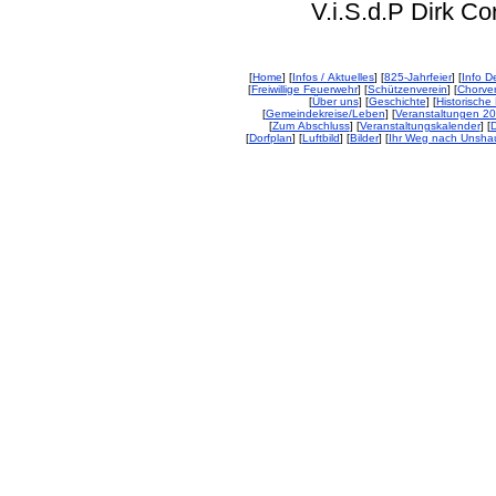
V.i.S.d.P Dirk Corp
[
Home
] [
Infos / Aktuelles
] [
825-Jahrfeier
] [
Info De
[
Freiwillige Feuerwehr
] [
Schützenverein
] [
Chorver
[
Über uns
] [
Geschichte
] [
Historische 
[
Gemeindekreise/Leben
] [
Veranstaltungen 2
[
Zum Abschluss
] [
Veranstaltungskalender
] [
D
[
Dorfplan
] [
Luftbild
] [
Bilder
] [
Ihr Weg nach Unsha