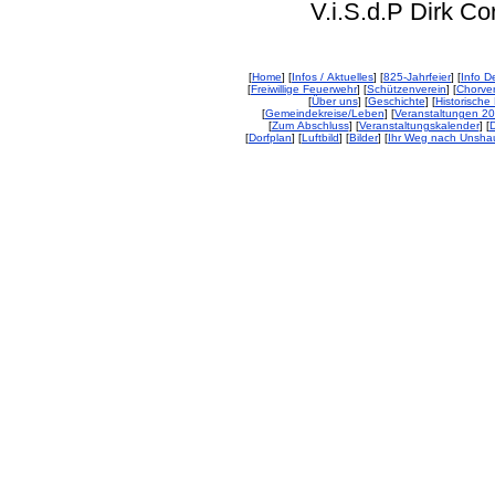
V.i.S.d.P Dirk Corp
[
Home
] [
Infos / Aktuelles
] [
825-Jahrfeier
] [
Info De
[
Freiwillige Feuerwehr
] [
Schützenverein
] [
Chorver
[
Über uns
] [
Geschichte
] [
Historische 
[
Gemeindekreise/Leben
] [
Veranstaltungen 2
[
Zum Abschluss
] [
Veranstaltungskalender
] [
D
[
Dorfplan
] [
Luftbild
] [
Bilder
] [
Ihr Weg nach Unsha