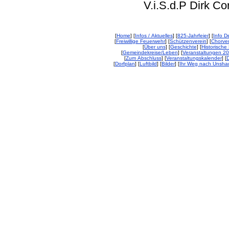
V.i.S.d.P Dirk Corp
[
Home
] [
Infos / Aktuelles
] [
825-Jahrfeier
] [
Info De
[
Freiwillige Feuerwehr
] [
Schützenverein
] [
Chorver
[
Über uns
] [
Geschichte
] [
Historische 
[
Gemeindekreise/Leben
] [
Veranstaltungen 2
[
Zum Abschluss
] [
Veranstaltungskalender
] [
D
[
Dorfplan
] [
Luftbild
] [
Bilder
] [
Ihr Weg nach Unsha