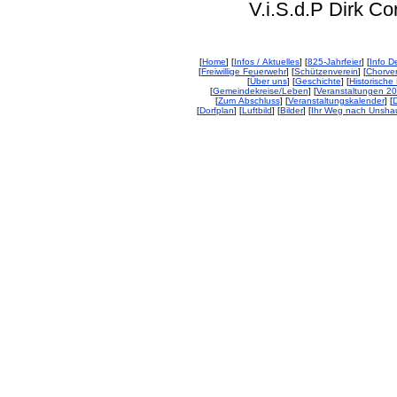
V.i.S.d.P Dirk Corp
[
Home
] [
Infos / Aktuelles
] [
825-Jahrfeier
] [
Info De
[
Freiwillige Feuerwehr
] [
Schützenverein
] [
Chorver
[
Über uns
] [
Geschichte
] [
Historische 
[
Gemeindekreise/Leben
] [
Veranstaltungen 2
[
Zum Abschluss
] [
Veranstaltungskalender
] [
D
[
Dorfplan
] [
Luftbild
] [
Bilder
] [
Ihr Weg nach Unsha