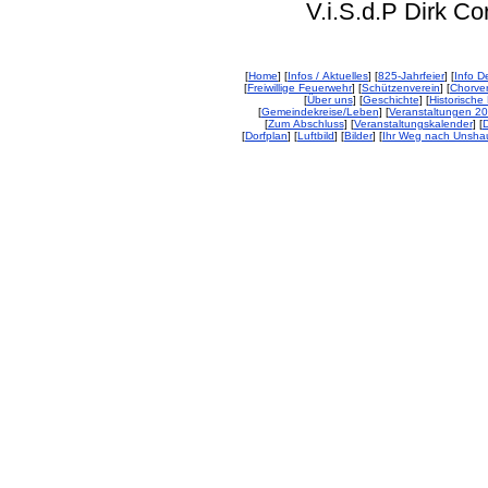
V.i.S.d.P Dirk Corp
[
Home
] [
Infos / Aktuelles
] [
825-Jahrfeier
] [
Info De
[
Freiwillige Feuerwehr
] [
Schützenverein
] [
Chorver
[
Über uns
] [
Geschichte
] [
Historische 
[
Gemeindekreise/Leben
] [
Veranstaltungen 2
[
Zum Abschluss
] [
Veranstaltungskalender
] [
D
[
Dorfplan
] [
Luftbild
] [
Bilder
] [
Ihr Weg nach Unsha