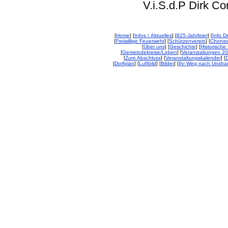
V.i.S.d.P Dirk Corp
[
Home
] [
Infos / Aktuelles
] [
825-Jahrfeier
] [
Info De
[
Freiwillige Feuerwehr
] [
Schützenverein
] [
Chorver
[
Über uns
] [
Geschichte
] [
Historische 
[
Gemeindekreise/Leben
] [
Veranstaltungen 2
[
Zum Abschluss
] [
Veranstaltungskalender
] [
D
[
Dorfplan
] [
Luftbild
] [
Bilder
] [
Ihr Weg nach Unsha