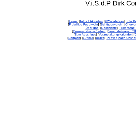
V.i.S.d.P Dirk Corp
[
Home
] [
Infos / Aktuelles
] [
825-Jahrfeier
] [
Info De
[
Freiwillige Feuerwehr
] [
Schützenverein
] [
Chorver
[
Über uns
] [
Geschichte
] [
Historische 
[
Gemeindekreise/Leben
] [
Veranstaltungen 2
[
Zum Abschluss
] [
Veranstaltungskalender
] [
D
[
Dorfplan
] [
Luftbild
] [
Bilder
] [
Ihr Weg nach Unsha