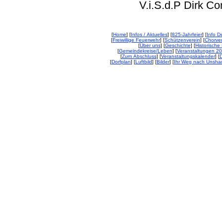
V.i.S.d.P Dirk Corp
[
Home
] [
Infos / Aktuelles
] [
825-Jahrfeier
] [
Info De
[
Freiwillige Feuerwehr
] [
Schützenverein
] [
Chorver
[
Über uns
] [
Geschichte
] [
Historische 
[
Gemeindekreise/Leben
] [
Veranstaltungen 2
[
Zum Abschluss
] [
Veranstaltungskalender
] [
D
[
Dorfplan
] [
Luftbild
] [
Bilder
] [
Ihr Weg nach Unsha