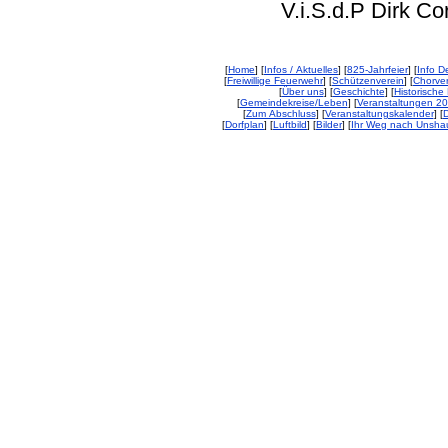
V.i.S.d.P Dirk Corp
[
Home
] [
Infos / Aktuelles
] [
825-Jahrfeier
] [
Info De
[
Freiwillige Feuerwehr
] [
Schützenverein
] [
Chorver
[
Über uns
] [
Geschichte
] [
Historische 
[
Gemeindekreise/Leben
] [
Veranstaltungen 2
[
Zum Abschluss
] [
Veranstaltungskalender
] [
D
[
Dorfplan
] [
Luftbild
] [
Bilder
] [
Ihr Weg nach Unsha