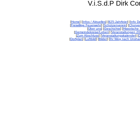
V.i.S.d.P Dirk Corp
[
Home
] [
Infos / Aktuelles
] [
825-Jahrfeier
] [
Info De
[
Freiwillige Feuerwehr
] [
Schützenverein
] [
Chorver
[
Über uns
] [
Geschichte
] [
Historische 
[
Gemeindekreise/Leben
] [
Veranstaltungen 2
[
Zum Abschluss
] [
Veranstaltungskalender
] [
D
[
Dorfplan
] [
Luftbild
] [
Bilder
] [
Ihr Weg nach Unsha