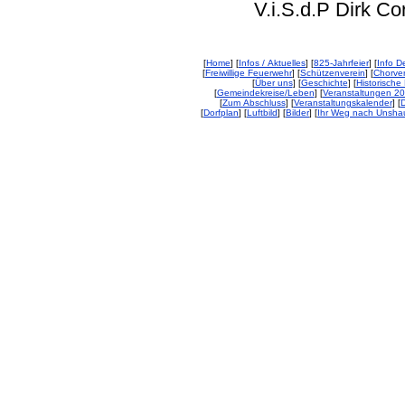
V.i.S.d.P Dirk Corp
[
Home
] [
Infos / Aktuelles
] [
825-Jahrfeier
] [
Info De
[
Freiwillige Feuerwehr
] [
Schützenverein
] [
Chorver
[
Über uns
] [
Geschichte
] [
Historische 
[
Gemeindekreise/Leben
] [
Veranstaltungen 2
[
Zum Abschluss
] [
Veranstaltungskalender
] [
D
[
Dorfplan
] [
Luftbild
] [
Bilder
] [
Ihr Weg nach Unsha