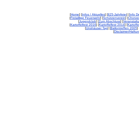
[
Home
] [
Infos / Aktuelles
] [
825-Jahrfeier
] [
Info De
[
Freiwillige Feuerwehr
] [
Schützenverein
] [
Chorver
[
Jugendclub
] [
Zum Abschluss
] [
Veranstalt
[
Kartoffelfest 2016
] [
Kartoffelfest 2014
] [
Kartoffe
[
Unshäuser Tag
] [
Ballontreffen 2005
] 
[
Disclaimer/Haftu