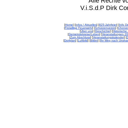
Alle Rechte vorbeh
V.i.S.d.P Dirk Corp
[
Home
] [
Infos / Aktuelles
] [
825-Jahrfeier
] [
Info De
[
Freiwillige Feuerwehr
] [
Schützenverein
] [
Chorver
[
Über uns
] [
Geschichte
] [
Historische 
[
Gemeindekreise/Leben
] [
Veranstaltungen 2
[
Zum Abschluss
] [
Veranstaltungskalender
] [
D
[
Dorfplan
] [
Luftbild
] [
Bilder
] [
Ihr Weg nach Unsha